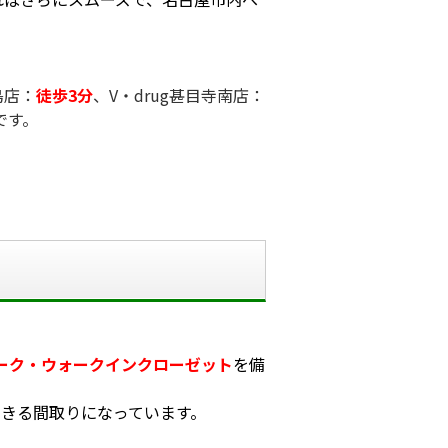
島店：
徒歩3分
、
V・drug甚目寺南店：
です。
ローク・ウォークインクローゼット
を備
きる間取りになっています。