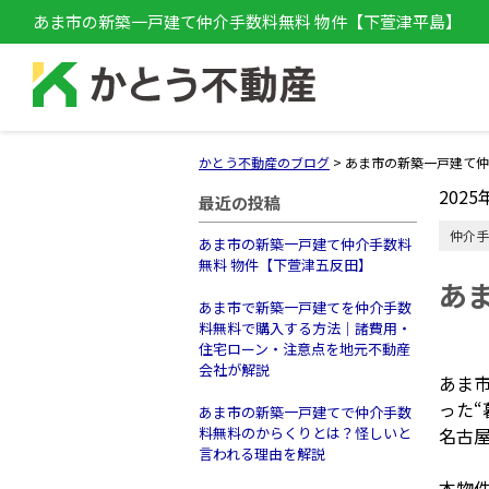
あま市の新築一戸建て仲介手数料無料 物件【下萱津平島】
かとう不動産のブログ
>
あま市の新築一戸建て仲
2025
最近の投稿
仲介手
あま市の新築一戸建て仲介手数料
無料 物件【下萱津五反田】
あ
あま市で新築一戸建てを仲介手数
料無料で購入する方法｜諸費用・
住宅ローン・注意点を地元不動産
会社が解説
あま
った“
あま市の新築一戸建てで仲介手数
料無料のからくりとは？怪しいと
名古
言われる理由を解説
本物