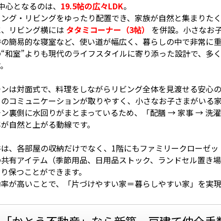
の中心となるのは、
19.5帖の広々LDK
。
ニング・リビングをゆったり配置でき、家族が自然と集まりたく
に、リビング横には
タタミコーナー（3帖）
を併設。小さなお
時の簡易的な寝室など、使い道が幅広く、暮らしの中で非常に重
の“和室”よりも現代のライフスタイルに寄り添った設計で、多
す。
チンは対面式で、料理をしながらリビング全体を見渡せる安心
とのコミュニケーションが取りやすく、小さなお子さまがいる
ン裏側に水回りがまとまっているため、「配膳 → 家事 → 洗
率が自然と上がる動線です。
件は、各部屋の収納だけでなく、1階にもファミリークローゼッ
の共有アイテム（季節用品、日用品ストック、ランドセル置き
きり保つことができます。
効率が高いことで、「片づけやすい家＝暮らしやすい家」を実