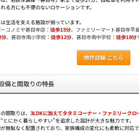
される方にも不便のないロケーションです。
には生活を支える施設が揃っています。
パーコノミヤ甚目寺店：
徒歩15分
、
ファミリーマート甚目寺平
2分
、
甚目寺南小学校：
徒歩12分
、
甚目寺南中学校：
徒歩18分
物件詳細 こちら
設備と間取りの特長
件の間取りは、
3LDKに加えてタタミコーナー・ファミリーク
、“とにかく暮らしやすい”を追求した設計が大きな魅力です。
間が無駄なく配置されており、家族構成の変化にも柔軟に対応で