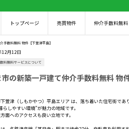
トップページ
売買物件
仲介手数料無料
介手数料無料 物件【下萱津平島】
年12月12日
数料無料サービスについて
ま市の新築一戸建て仲介手数料無料 物
市下萱津（しもかやつ）平島エリア
は、
落ち着いた住宅街であ
暮らしやすい環境”が魅力の地域です。
屋方面へのアクセスも良い立地です。
件は、名鉄津島線「甚目寺」駅まで徒歩27分、
自転車を利用す