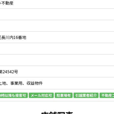
う不動産
長川内16番地
24542号
土地、事業用、収益物件
19時以降も接客可
メール対応可
駐車場有
引越業者紹介
不動産