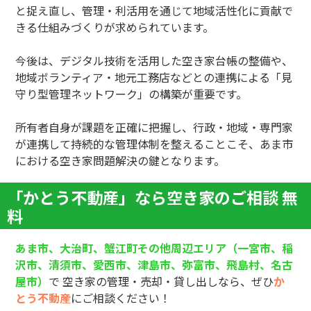
と捉え直し、管理・利活用を通じて地域活性化に貢献で
きる仕組みづくりが求められています。
今後は、デジタル技術を活用した空き家台帳の整備や、
地域ボランティア・地元工務店などとの連携による「見
守り型管理ネットワーク」の構築が重要です。
所有者自身が課題を正確に把握し、行政・地域・専門家
が連携して持続的な管理体制を整えることこそ、あま市
における空き家問題解決の鍵となります。
「かとう不動産」なら空き家のご相談 無
料
あま市、大治町、蟹江町その他周辺エリア（一宮市、稲
沢市、清須市、愛西市、津島市、弥富市、飛島村、名古
屋市
）
で 空き家の管理・売却・貸し出し
なら、ぜひ
か
とう不動産
にご相談ください！