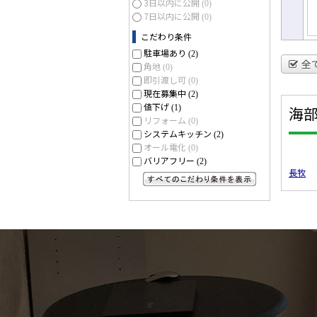
3日以内に公開
(0)
7日以内に公開
(0)
こだわり条件
駐車場あり
(2)
全
角地
(0)
即引渡し可
(0)
現在募集中
(2)
値下げ
(1)
海
リフォーム
(0)
システムキッチン
(2)
オール電化
(0)
バリアフリー
(2)
長牧
すべてのこだわり条件を見る