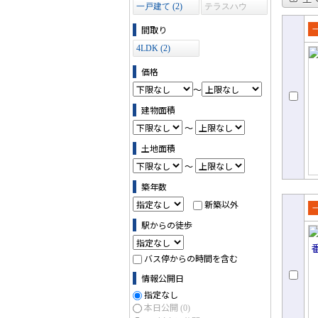
一戸建て (2)
テラスハウ
ス (0)
間取り
売
4LDK (2)
て
価格
～
建物面積
～
土地面積
～
築年数
新築以外
売
駅からの徒歩
て
バス停からの時間を含む
情報公開日
指定なし
本日公開
(0)