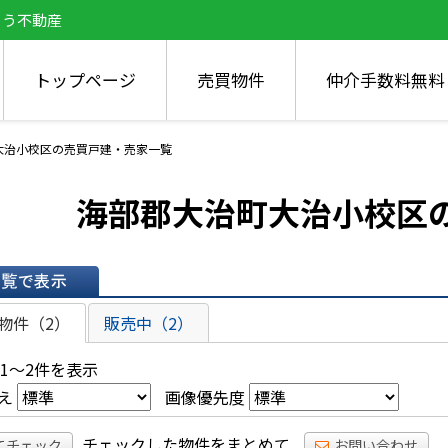
とう不動産
トップページ
売買物件
仲介手数料無料
大治小校区の売買戸建・売家一覧
海部郡大治町大治小校区
表示
物件（2）
販売中（2）
 1～2件を表示
え
画像優先度
チェックした物件をまとめて
てチェック
お問い合わせ