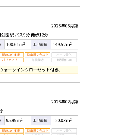
2026年06月築
村公園駅
バス9分
徒歩12分
2
2
100.61m
149.52m
積
土地面積
帖、ウォークインクローゼット付き、
2026年02月築
分
2
2
95.99m
120.03m
積
土地面積