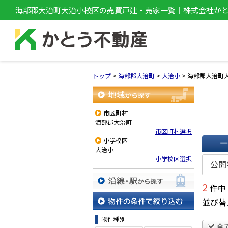
海部郡大治町大治小校区の売買戸建・売家一覧｜株式会社か
トップ
>
海部郡大治町
>
大治小
>
海部郡大治町
地域から探す
市区町村
海部郡大治町
市区町村選択
小学校区
大治小
一覧で
小学校区選択
公開
2
件中
沿線・駅から探す
並び替
物件の条件で絞り込む
物件種別
全