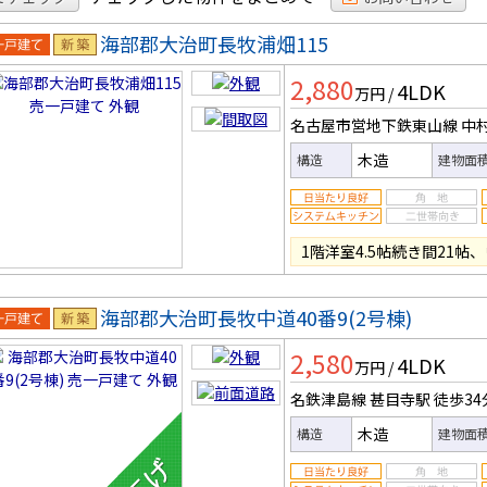
海部郡大治町長牧浦畑115
一戸建
新築
2,880
4LDK
万円
/
名古屋市営地下鉄東山線 中
木造
構造
建物面
1階洋室4.5帖続き間21
海部郡大治町長牧中道40番9(2号棟)
一戸建
新築
2,580
4LDK
万円
/
名鉄津島線 甚目寺駅
徒歩34
木造
構造
建物面