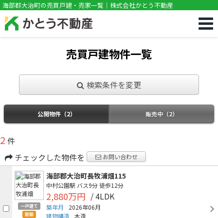
!DOCTYPE html>
海部郡大治町の売買戸建・売家一覧｜株式会社かとう不動産
売買戸建物件一覧
検索条件を変更
公開物件（2）
販売中（2）
2
件
チェックした物件を
お問い合わせ
海部郡大治町長牧浦畑115
中村公園駅
バス9分
徒歩12分
2,880万円
/ 4LDK
一戸建て
築年月
2026年06月
新築
建物構造
木造