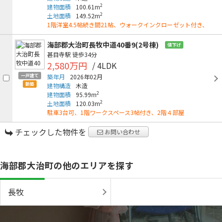
2
建物面積
100.61m
2
土地面積
149.52m
1階洋室4.5帖続き間21帖、ウォークインクローゼット付き、
海部郡大治町長牧中道40番9(2号棟)
値下げ
甚目寺駅
徒歩34分
2,580万円
/ 4LDK
一戸建て
築年月
2026年02月
新築
建物構造
木造
2
建物面積
95.99m
2
土地面積
120.03m
駐車3台可、1階ワークスペース3帖付き、2階４部屋
チェックした物件を
お問い合わせ
海部郡大治町の他のエリアを探す
長牧