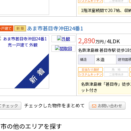
1階洋室続間で20.7帖、
あま市甚目寺沖田24番1
一戸建
新築
2,890
4LDK
万円
/
名鉄津島線 甚目寺駅
徒歩18
木造
構造
建物面
名鉄津島線「甚目寺」徒歩
ット付き
チェックした物件をまとめて
てチェック
お問い合わせ
ま市の他のエリアを探す