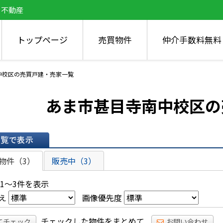
う不動産
トップページ
売買物件
仲介手数料無料
中校区の売買戸建・売家一覧
あま市甚目寺南中校区の
表示
物件（3）
販売中（3）
 1～3件を表示
え
画像優先度
チェックした物件をまとめて
てチェック
お問い合わせ