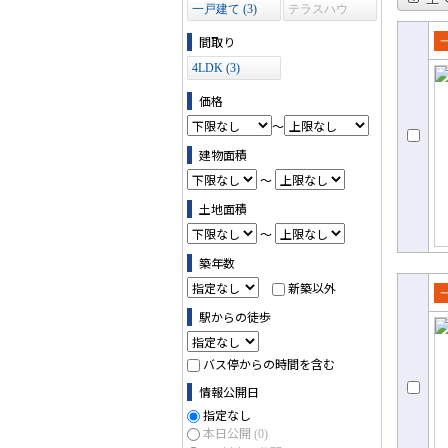
一戸建て (3)
テラスハウ
ス (0)
間取り
売
4LDK (3)
て
価格
～
建物面積
～
土地面積
～
築年数
新築以外
売
駅からの徒歩
て
バス停からの時間を含む
情報公開日
指定なし
本日公開
(0)