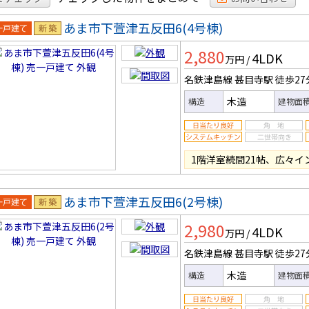
あま市下萱津五反田6(4号棟)
一戸建
新築
2,880
4LDK
万円
/
名鉄津島線 甚目寺駅
徒歩27
木造
構造
建物面
1階洋室続間21帖、広々
あま市下萱津五反田6(2号棟)
一戸建
新築
2,980
4LDK
万円
/
名鉄津島線 甚目寺駅
徒歩27
木造
構造
建物面