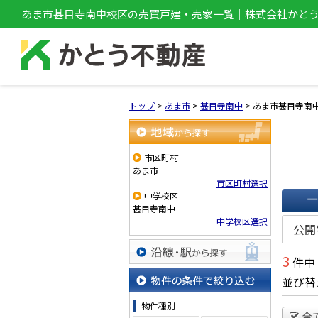
あま市甚目寺南中校区の売買戸建・売家一覧｜株式会社かと
トップ
>
あま市
>
甚目寺南中
>
あま市甚目寺南
地域から探す
市区町村
あま市
市区町村選択
中学校区
甚目寺南中
一覧で
中学校区選択
公開
3
件中
沿線・駅から探す
並び替
物件の条件で絞り込む
物件種別
全