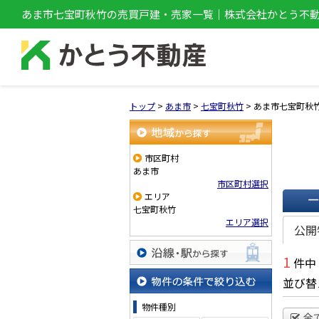
あま市七宝町秋竹の売買戸建・売家一覧｜株式会社かとう不
トップ
>
あま市
>
七宝町秋竹
>
あま市七宝町秋
地域から探す
市区町村
あま市
市区町村選択
エリア
七宝町秋竹
一覧で
エリア選択
公開
1
件中
沿線・駅から探す
並び替
物件の条件で絞り込む
物件種別
全