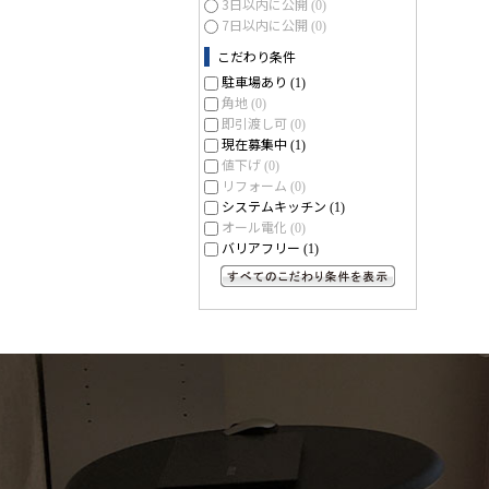
3日以内に公開
(0)
7日以内に公開
(0)
こだわり条件
駐車場あり
(1)
角地
(0)
即引渡し可
(0)
現在募集中
(1)
値下げ
(0)
リフォーム
(0)
システムキッチン
(1)
オール電化
(0)
バリアフリー
(1)
すべてのこだわり条件を見る