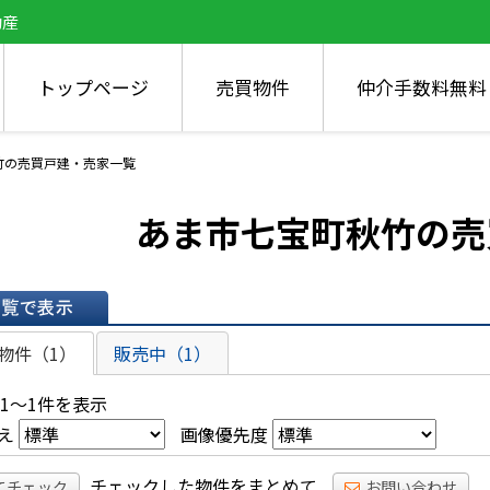
動産
トップページ
売買物件
仲介手数料無料
竹の売買戸建・売家一覧
あま市七宝町秋竹の売
表示
物件（1）
販売中（1）
 1～1件を表示
え
画像優先度
チェックした物件をまとめて
てチェック
お問い合わせ