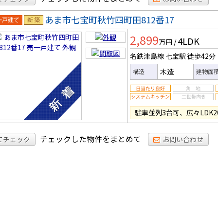
あま市七宝町秋竹四町田812番17
一戸建
新築
2,899
4LDK
万円
/
名鉄津島線 七宝駅
徒歩42分
木造
構造
建物面
駐車並列3台可、広々LDK2
チェックした物件をまとめて
てチェック
お問い合わせ