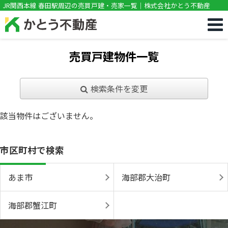
!DOCTYPE html>
JR関西本線 春田駅周辺の売買戸建・売家一覧｜株式会社かとう不動産
売買戸建物件一覧
検索条件を変更
該当物件はございません。
市区町村で検索
あま市
海部郡大治町
海部郡蟹江町