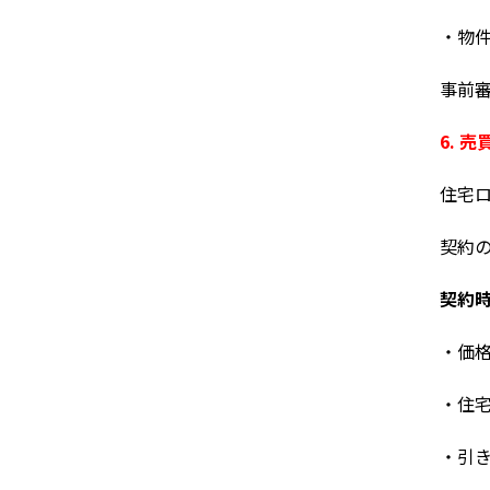
・物
事前
6. 
住宅
契約
契約
・価
・住
・引