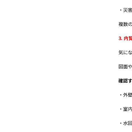
・災
複数
3. 
気に
図面
確認
・外
・室
・水