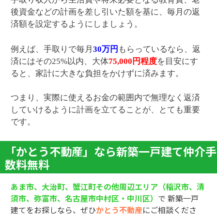
後資金などの計画を差し引いた額を基に、毎月の返
済額を設定するようにしましょう。
例えば、手取りで毎月
30万円
もらっているなら、返
済にはその25%以内、大体
75,000円程度
を目安にす
ると、家計に大きな負担をかけずに済みます。
つまり、実際に使えるお金の範囲内で無理なく返済
していけるように計画を立てることが、とても重要
です。
「かとう不動産」なら新築一戸建て仲介手
数料無料
あま市、大治町、蟹江町その他周辺エリア（稲沢市、清
須市、弥富市、名古屋市中村
区・中川区）
で
新築一戸
建てをお探しなら、ぜひ
かとう不動産
にご相談くださ