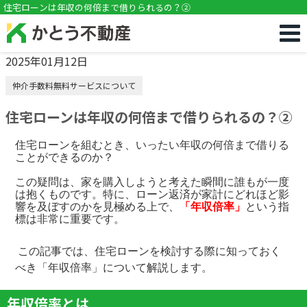
!DOCTYPE html>
住宅ローンは年収の何倍まで借りられるの？②
2025年01月12日
仲介手数料無料サービスについて
住宅ローンは年収の何倍まで借りられるの？②
住宅ローンを組むとき、いったい年収の何倍まで借りる
ことができるのか？
この疑問は、家を購入しようと考えた瞬間に誰もが一度
は抱くものです。特に、ローン返済が家計にどれほど影
響を及ぼすのかを見極める上で、
「年収倍率」
という指
標は非常に重要です。
この記事では、住宅ローンを検討する際に知っておく
べき「年収倍率」について解説します。
年収倍率とは