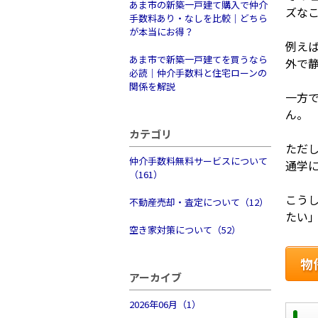
あま市の新築一戸建て購入で仲介
ズな
手数料あり・なしを比較｜どちら
が本当にお得？
例え
あま市で新築一戸建てを買うなら
外で
必読｜仲介手数料と住宅ローンの
関係を解説
一方
ん。
カテゴリ
ただ
仲介手数料無料サービスについて
通学
（161）
こう
不動産売却・査定について（12）
たい
空き家対策について（52）
物
アーカイブ
2026年06月（1）