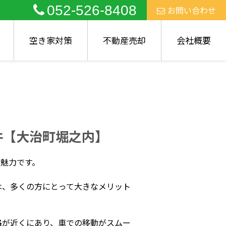
052-526-8408
お問い合わせ
空き家対策
不動産売却
会社概要
件【大治町堀之内】
魅力です。
は、多くの方にとって大きなメリット
路が近くにあり、車での移動がスムー