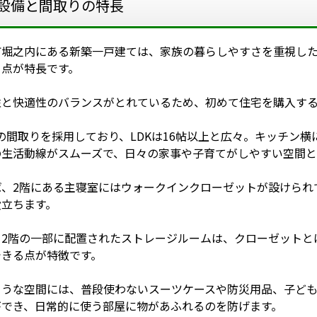
設備と間取りの特長
町堀之内にある新築一戸建ては、家族の暮らしやすさを重視し
る点が特長です。
性と快適性のバランスがとれているため、初めて住宅を購入す
Kの間取りを採用しており、LDKは16帖以上と広々。キッチン
の生活動線がスムーズで、日々の家事や子育てがしやすい空間と
ば、2階にある主寝室にはウォークインクローゼットが設けられ
役立ちます。
、2階の一部に配置されたストレージルームは、クローゼットと
できる点が特徴です。
ような空間には、普段使わないスーツケースや防災用品、子ど
ができ、日常的に使う部屋に物があふれるのを防げます。