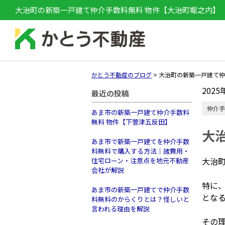
大治町の新築一戸建て仲介手数料無料 物件【大治町堀之内】
かとう不動産のブログ
>
大治町の新築一戸建て仲
2025
最近の投稿
仲介手
あま市の新築一戸建て仲介手数料
無料 物件【下萱津五反田】
大
あま市で新築一戸建てを仲介手数
料無料で購入する方法｜諸費用・
大治
住宅ローン・注意点を地元不動産
会社が解説
特に
あま市の新築一戸建てで仲介手数
とな
料無料のからくりとは？怪しいと
言われる理由を解説
その