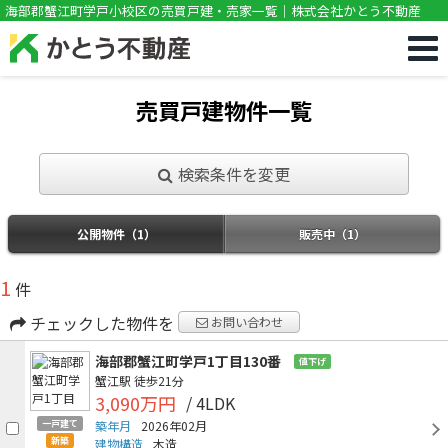
!DOCTYPE html>
海部郡蟹江町学戸小校区の売買戸建・売家一覧｜株式会社かとう不動産
売買戸建物件一覧
検索条件を変更
公開物件（1）
販売中（1）
1
件
チェックした物件を
お問い合わせ
海部郡蟹江町学戸1丁目130番
値下げ
蟹江駅
徒歩21分
3,090万円
/ 4LDK
一戸建て
築年月
2026年02月
新築
建物構造
木造