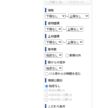
一戸建て (0)
テラスハウ
ス (0)
価格
～
建物面積
～
土地面積
～
築年数
新築以外
駅からの徒歩
バス停からの時間を含む
情報公開日
指定なし
本日公開
(0)
3日以内に公開
(0)
7日以内に公開
(0)
こだわり条件