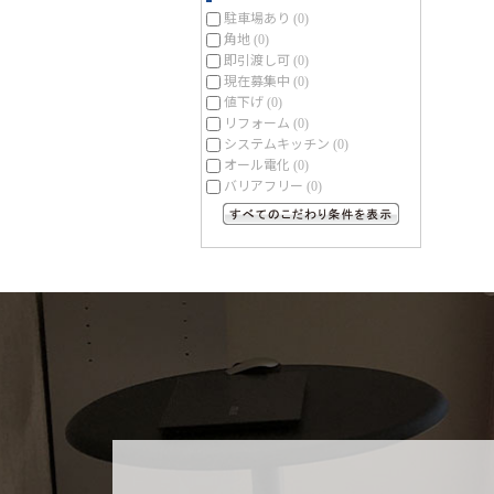
駐車場あり
(0)
角地
(0)
即引渡し可
(0)
現在募集中
(0)
値下げ
(0)
リフォーム
(0)
システムキッチン
(0)
オール電化
(0)
バリアフリー
(0)
すべてのこだわり条件を見る