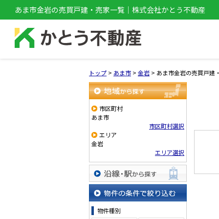
あま市金岩の売買戸建・売家一覧｜株式会社かとう不動産
トップ
>
あま市
>
金岩
>
あま市金岩の売買戸建
地域から探す
市区町村
あま市
市区町村選択
エリア
金岩
エリア選択
沿線・駅から探す
物件の条件で絞り込む
物件種別