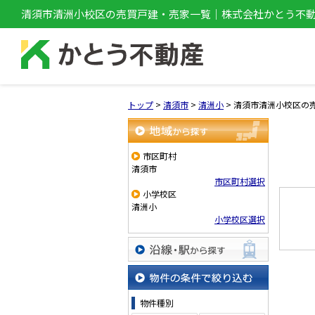
清須市清洲小校区の売買戸建・売家一覧｜株式会社かとう不
トップ
>
清須市
>
清洲小
>
清須市清洲小校区の
地域から探す
市区町村
清須市
市区町村選択
小学校区
清洲小
小学校区選択
沿線・駅から探す
物件の条件で絞り込む
物件種別