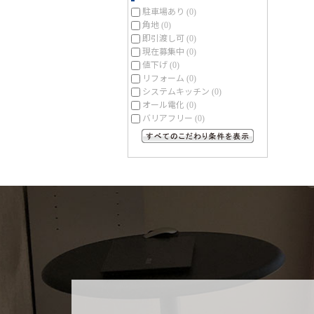
駐車場あり
(0)
角地
(0)
即引渡し可
(0)
現在募集中
(0)
値下げ
(0)
リフォーム
(0)
システムキッチン
(0)
オール電化
(0)
バリアフリー
(0)
すべてのこだわり条件を見る