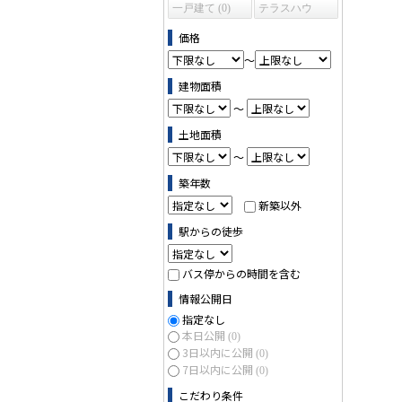
一戸建て (0)
テラスハウ
ス (0)
価格
～
建物面積
～
土地面積
～
築年数
新築以外
駅からの徒歩
バス停からの時間を含む
情報公開日
指定なし
本日公開
(0)
3日以内に公開
(0)
7日以内に公開
(0)
こだわり条件