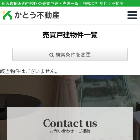
!DOCTYPE html>
稲沢市稲沢西中校区の売買戸建・売家一覧｜株式会社かとう不動産
売買戸建物件一覧
検索条件を変更
該当物件はございません。
Contact us
お問い合わせ・ご相談