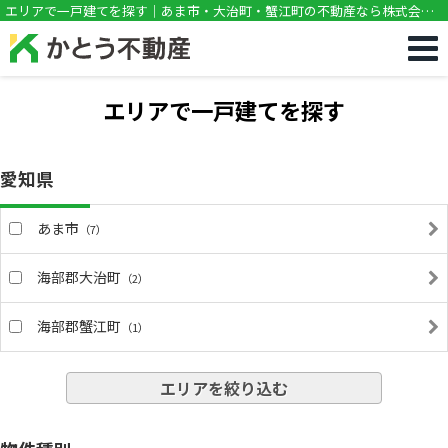
!DOCTYPE html>
エリアで一戸建てを探す｜あま市・大治町・蟹江町の不動産なら株式会社
かとう不動産
エリアで一戸建てを探す
愛知県
あま市
（7）
海部郡大治町
（2）
海部郡蟹江町
（1）
エリアを絞り込む