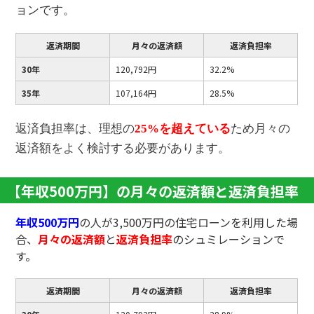
ョンです。
返済期間
月々の返済額
返済負担率
30年
120,792円
32.2%
35年
107,164円
28.5%
返済負担率は、理想の
25%を超えている
ため月々の
返済額をよく検討する必要があります。
【年収500万円】の月々の返済額と返済負担率
年収500万円
の人が3,500万円の住宅ローンを利用した場
合、
月々の返済額
と
返済負担率
のシュミレーションで
す。
返済期間
月々の返済額
返済負担率