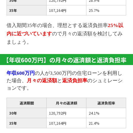
30年
120,792円
28.9%
35年
107,164円
25.7%
借入期間35年の場合、理想とする返済負担率
25%以
内に近づいています
ので月々の返済額を検討してみ
ましょう。
【年収600万円】の月々の返済額と返済負担率
年収600万円
の人が3,500万円の住宅ローンを利用し
た場合、
月々の返済額
と
返済負担率
のシュミレーシ
ョンです。
返済期間
月々の返済額
返済負担率
30年
120,792円
24.1%
35年
107,164円
21.4%