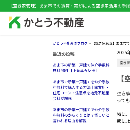
【空き家管理】あま市での賃貸・売却による空き家活用の手
かとう不動産のブログ
>
【空き家管理】あま市で
2025
最近の投稿
空き家
あま市の新築一戸建て仲介手数料
無料 物件【下萱津五反田】
【
あま市で新築一戸建てを仲介手数
料無料で購入する方法｜諸費用・
空き
住宅ローン・注意点を地元不動産
会社が解説
って
あま市の新築一戸建てで仲介手数
特に
料無料のからくりとは？怪しいと
態に
言われる理由を解説