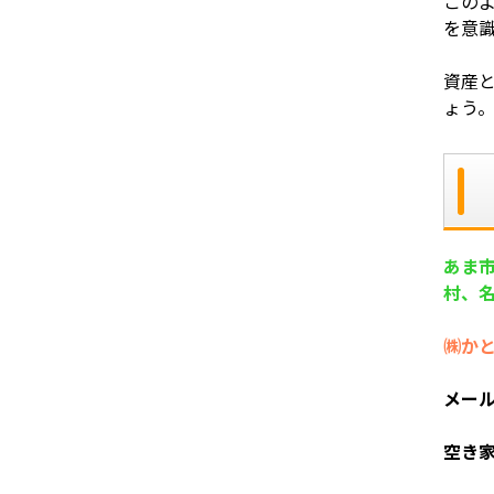
この
を意
資産
ょう
あま
村、
㈱か
メー
空き