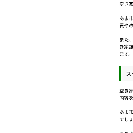
空き
あま
費や
また、
き家
ます。
ス
空き
内容
あま
でし