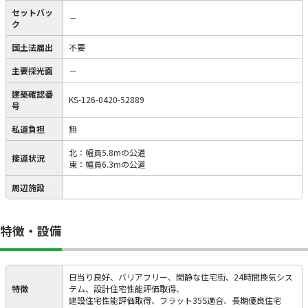
セットバッ
－
ク
国土法届出
不要
主要採光面
－
建築確認番
KS-126-0420-52889
号
私道負担
無
北：幅員5.8mの公道
接道状況
東：幅員6.3mの公道
周辺施設
特徴・設備
日当り良好、バリアフリー、閑静な住宅街、24時間換気シス
特徴
テム、設計住宅性能評価取得、
建設住宅性能評価取得、フラット35S適合、長期優良住宅