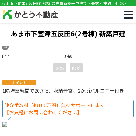
!DOCTYPE html>
あま市下萱津五反田6(2号棟)の売買新築一戸建て・売家・住宅（4LDK・甚
目寺駅徒歩27分）[11174]
あま市下萱津五反田6(2号棟) 新築戸建
1 / 7
外観
prev
next
ポイント
1階洋室続間で20.7帖、収納豊富、2か所バルコニー付き
仲介手数料「約100万円」無料サポートします！
【お気軽にお問い合わせください】