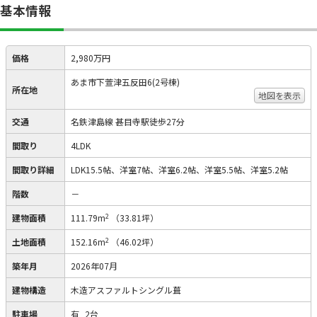
基本情報
価格
2,980万円
あま市下萱津五反田6(2号棟)
所在地
地図を表示
交通
名鉄津島線 甚目寺駅徒歩27分
間取り
4LDK
間取り詳細
LDK15.5帖、洋室7帖、洋室6.2帖、洋室5.5帖、洋室5.2帖
階数
－
2
建物面積
111.79m
（33.81坪）
2
土地面積
152.16m
（46.02坪）
築年月
2026年07月
建物構造
木造アスファルトシングル葺
駐車場
有
2台