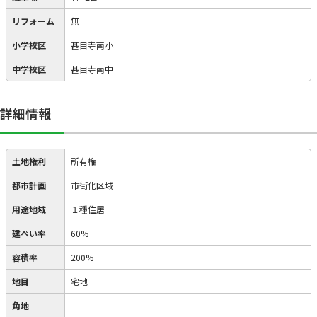
リフォーム
無
小学校区
甚目寺南小
中学校区
甚目寺南中
詳細情報
土地権利
所有権
都市計画
市街化区域
用途地域
１種住居
建ぺい率
60%
容積率
200%
地目
宅地
角地
－