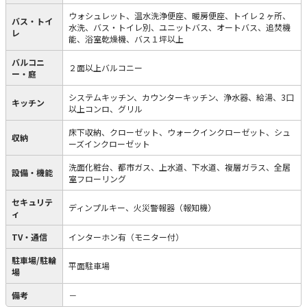
ウォシュレット、温水洗浄便座、暖房便座、トイレ２ヶ所、
バス・トイ
水洗、バス・トイレ別、ユニットバス、オートバス、追焚機
レ
能、浴室乾燥機、バス１坪以上
バルコニ
２面以上バルコニー
ー・庭
システムキッチン、カウンターキッチン、浄水器、給湯、3口
キッチン
以上コンロ、グリル
床下収納、クローゼット、ウォークインクローゼット、シュ
収納
ーズインクローゼット
洗面化粧台、都市ガス、上水道、下水道、複層ガラス、全居
設備・機能
室フローリング
セキュリテ
ディンプルキー、火災警報器（報知機）
ィ
TV・通信
インターホン有（モニター付）
駐車場/駐輪
平面駐車場
場
備考
－