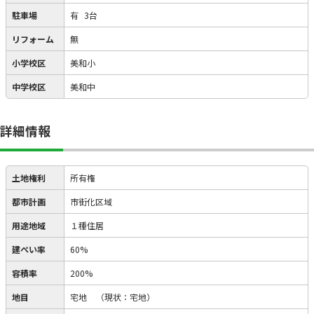
駐車場
有
3台
リフォーム
無
小学校区
美和小
中学校区
美和中
詳細情報
土地権利
所有権
都市計画
市街化区域
用途地域
１種住居
建ぺい率
60%
容積率
200%
地目
宅地
（現状：宅地）