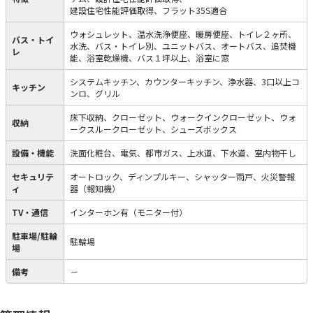
建設住宅性能評価取得、フラット35S適合
ウォシュレット、温水洗浄便座、暖房便座、トイレ２ヶ所、
バス・トイ
水洗、バス・トイレ別、ユニットバス、オートバス、追焚機
レ
能、浴室乾燥機、バス１坪以上、浴室に窓
システムキッチン、カウンターキッチン、浄水器、3口以上コ
キッチン
ンロ、グリル
床下収納、クローゼット、ウォークインクローゼット、ウォ
収納
ークスルークローゼット、シューズボックス
設備・機能
洗面化粧台、電気、都市ガス、上水道、下水道、室内物干し
セキュリテ
オートロック、ディンプルキー、シャッター雨戸、火災警報
ィ
器（報知機）
TV・通信
インターホン有（モニター付）
駐車場/駐輪
駐輪場
場
備考
－