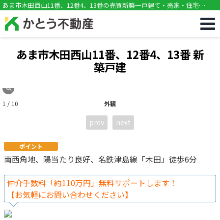
!DOCTYPE html>
あま市木田西山11番、12番4、13番の売買新築一戸建て・売家・住宅
（3LDK・木田駅徒歩6分）[11121]
あま市木田西山11番、12番4、13番 新
築戸建
1 / 10
外観
prev
next
ポイント
南西角地、陽当たり良好、名鉄津島線「木田」徒歩6分
仲介手数料「約110万円」無料サポートします！
【お気軽にお問い合わせください】