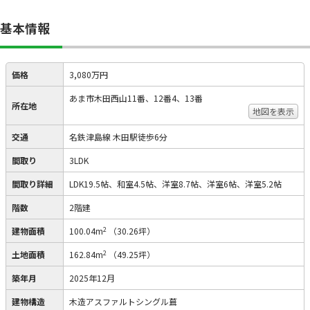
基本情報
価格
3,080万円
あま市木田西山11番、12番4、13番
所在地
地図を表示
交通
名鉄津島線 木田駅徒歩6分
間取り
3LDK
間取り詳細
LDK19.5帖、和室4.5帖、洋室8.7帖、洋室6帖、洋室5.2帖
階数
2階建
2
建物面積
100.04m
（30.26坪）
2
土地面積
162.84m
（49.25坪）
築年月
2025年12月
建物構造
木造アスファルトシングル葺