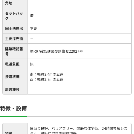
角地
－
セットバッ
済
ク
国土法届出
不要
主要採光面
－
建築確認番
第R07確認建築愛建住セ22827号
号
私道負担
無
南：幅員3.4mの公道
接道状況
西：幅員2.7mの公道
周辺施設
特徴・設備
日当り良好、バリアフリー、閑静な住宅街、24時間換気シス
特徴
テム、設計住宅性能評価取得、